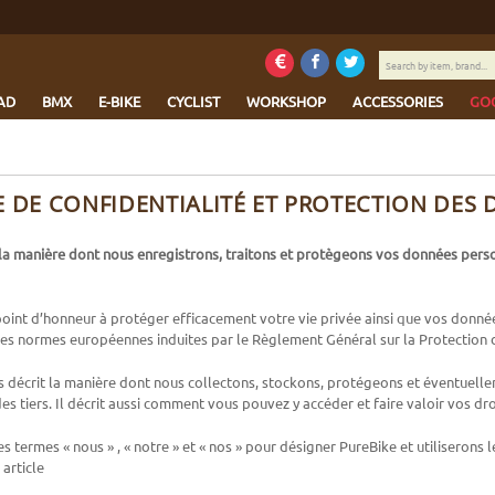
Search
by
item,
AD
BMX
E-BIKE
CYCLIST
WORKSHOP
ACCESSORIES
GO
brand...
E DE CONFIDENTIALITÉ ET PROTECTION DES
t la manière dont nous enregistrons, traitons et protègeons vos données pers
oint d’honneur à protéger efficacement votre vie privée ainsi que vos donnée
es normes européennes induites par le Règlement Général sur la Protection d
ous décrit la manière dont nous collectons, stockons, protégeons et éventuel
des tiers. Il décrit aussi comment vous pouvez y accéder et faire valoir vos 
es termes « nous » , « notre » et « nos » pour désigner PureBike et utiliserons 
article