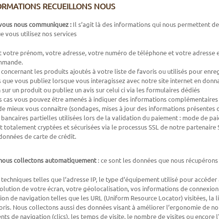
ORMATIONS RECUEILLONS NOUS
vous nous communiquez :
Il s’agit là des informations qui nous permettent de
e vous utilisez nos services
 votre prénom, votre adresse, votre numéro de téléphone et votre adresse em
mmande.
concernant les produits ajoutés à votre liste de favoris ou utilisés pour enreg
 que vous publiez lorsque vous interagissez avec notre site internet en donna
sur un produit ou publiez un avis sur celui ci via les formulaires dédiés
s cas vous pouvez être amenés à indiquer des informations complémentaires du
e mieux vous connaître (sondages, mises à jour des informations présentes da
bancaires partielles utilisées lors de la validation du paiement : mode de pai
 totalement cryptées et sécurisées via le processus SSL de notre partenaire 
 données de carte de crédit.
nous collectons automatiquement
: ce sont les données que nous récupérons 
techniques telles que l’adresse IP, le type d’équipement utilisé pour accéder à
résolution de votre écran, votre géolocalisation, vos informations de connexion
ion de navigation telles que les URL (Uniform Resource Locator) visitées, la li
oris. Nous collectons aussi des données visant à améliorer l’ergonomie de no
s de navigation (clics), les temps de visite, le nombre de visites ou encore l