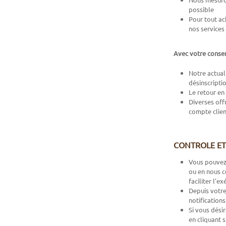
possible
Pour tout ac
nos services
Avec votre cons
Notre actual
désinscripti
Le retour en 
Diverses off
compte clien
CONTROLE ET
Vous pouvez 
ou en nous c
faciliter l'e
Depuis votre
notification
Si vous dési
en cliquant s