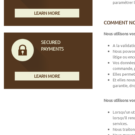
paramétrer l
LEARN MORE
COMMENT NO
Nous utilisons vo
SECURED
A la validat
PAYMENTS
Nous pouvons
litige ou en
Vos données 
commande, pr
Elles permet
LEARN MORE
Et elles nou
garantie, dr
Nous utilisons vo
Lorsqu’un ut
lorsqu’il ren
services.
Nous traiton
Nous mesuron