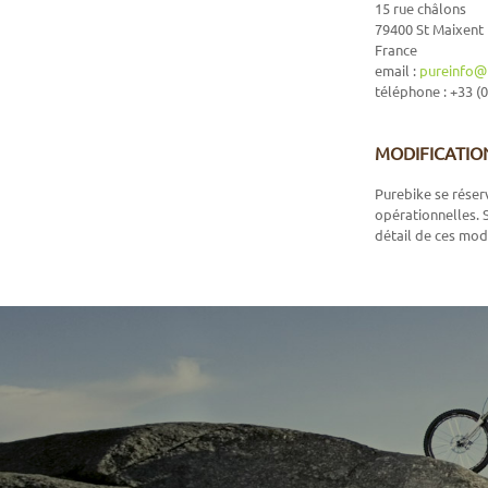
15 rue châlons
79400 St Maixent 
France
email :
pureinfo@
téléphone : +33 (0
MODIFICATIO
Purebike se réser
opérationnelles. S
détail de ces modi