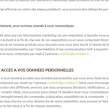
hat effectué sur notre site www.purebike.fr, vous pourrez être démarché par la
entement, nous sommes amenés à vous communiquer
ité ainsi que nos informations marketing via une newsletter à laquelle vous p
on présent à la fin de chacune de ces newsletters ou en nous contactant direc
stock de certains produits pour lesquels vous vous êtes inscrit à l’alerte de d
res promotionnelles par l'intermédiaire d'une communication SMS à laquelle 
t en nous contactant par mail à l'adresse
pureinfo@purebike.fr
 ACCES A VOS DONNEES PERSONNELLES
à tout moment accéder aux données personnelles que vous avez choisi de part
ontactant par email sur l'adresse
pureinfo@purebike.fr
. Nous vous encourageo
xécution des différents services que nous proposons (livraison, notifications ..).
 compte client, vous pouvez aussi choisir la manière dont nous communiquons
s (enregistrement de commande, préparation, expédition de la commande .. )
rez vous inscrire ou vous désinscrire de notre newsletter, vous pouvez le fa
ur le lien situé à la fin de chaque newsletter.