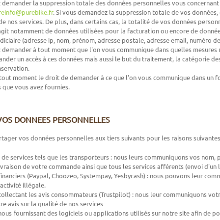
demander la suppression totale des données personnelles vous concernant a
reinfo@purebike.fr
. Si vous demandez la suppression totale de vos données, o
é de nos services. De plus, dans certains cas, la totalité de vos données perso
s'agit notamment de données utilisées pour la facturation ou encore de donn
diciaire (adresse ip, nom, prénom, adresse postale, adresse email, numéro de
demander à tout moment que l'on vous communique dans quelles mesures nou
der un accès à ces données mais aussi le but du traitement, la catégorie des
servation.
tout moment le droit de demander à ce que l'on vous communique dans un for
 que vous avez fournies.
VOS DONNEES PERSONNELLES
ager vos données personnelles aux tiers suivants pour les raisons suivantes
 de services tels que les transporteurs : nous leurs communiquons vos nom, 
ivraison de votre commande ainsi que tous les services afférents (envoi d'un l
financiers (Paypal, Choozeo, Systempay, Yesbycash) : nous pouvons leur com
activité illégale.
collectant les avis consommateurs (Trustpilot) : nous leur communiquons votre
e avis sur la qualité de nos services
nous fournissant des logiciels ou applications utilisés sur notre site afin de