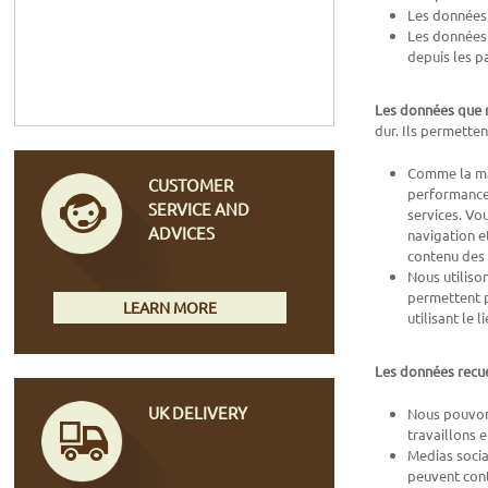
Les données 
Les données 
depuis les 
Les données que n
dur. Ils permette
Comme la maj
CUSTOMER
performance 
SERVICE AND
services. Vo
ADVICES
navigation et
contenu des 
Nous utiliso
permettent p
LEARN MORE
utilisant le 
Les données recue
UK DELIVERY
Nous pouvons
travaillons e
Medias socia
peuvent cont