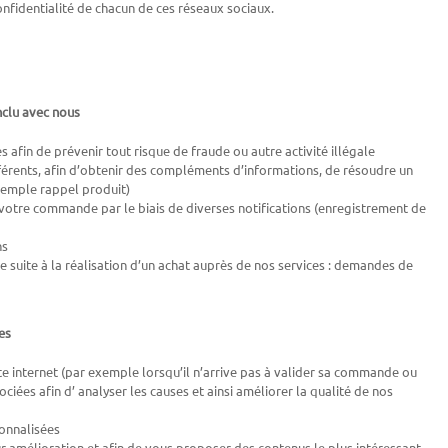
fidentialité de chacun de ces réseaux sociaux.
nclu avec nous
afin de prévenir tout risque de fraude ou autre activité illégale
érents, afin d’obtenir des compléments d’informations, de résoudre un
xemple rappel produit)
votre commande par le biais de diverses notifications (enregistrement de
ns
 suite à la réalisation d’un achat auprès de nos services : demandes de
es
te internet (par exemple lorsqu’il n’arrive pas à valider sa commande ou
ciées afin d’ analyser les causes et ainsi améliorer la qualité de nos
sonnalisées
 amélioration et afin de vous proposer des contenus le plus intéressant