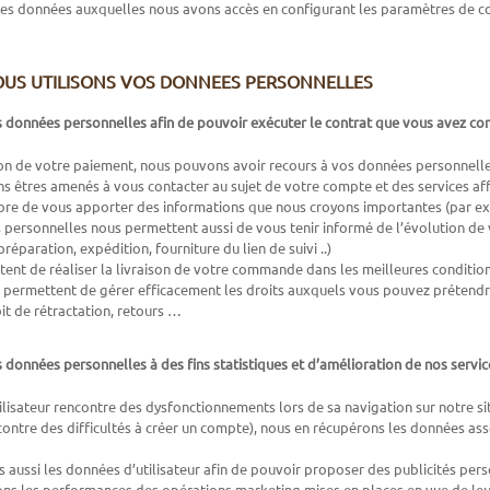
es données auxquelles nous avons accès en configurant les paramètres de con
US UTILISONS VOS DONNEES PERSONNELLES
s données personnelles afin de pouvoir exécuter le contrat que vous avez co
ion de votre paiement, nous pouvons avoir recours à vos données personnelles 
 êtres amenés à vous contacter au sujet de votre compte et des services aff
core de vous apporter des informations que nous croyons importantes (par e
personnelles nous permettent aussi de vous tenir informé de l’évolution de 
éparation, expédition, fourniture du lien de suivi ..)
tent de réaliser la livraison de votre commande dans les meilleures conditio
s permettent de gérer efficacement les droits auxquels vous pouvez prétendre
oit de rétractation, retours …
s données personnelles à des fins statistiques et d’amélioration de nos servic
ilisateur rencontre des dysfonctionnements lors de sa navigation sur notre si
contre des difficultés à créer un compte), nous en récupérons les données asso
s aussi les données d’utilisateur afin de pouvoir proposer des publicités per
s les performances des opérations marketing mises en places en vue de leur