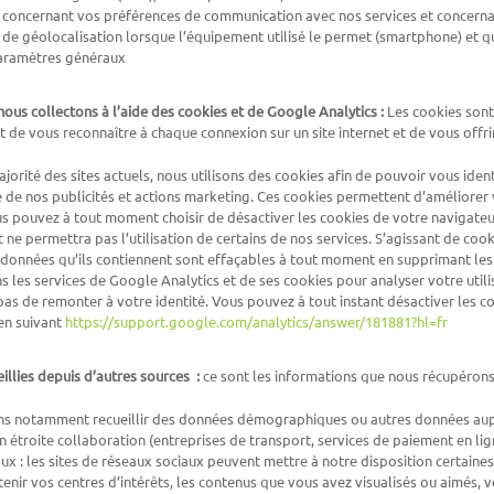
concernant vos préférences de communication avec nos services et concernan
de géolocalisation lorsque l’équipement utilisé le permet (smartphone) et qu
paramètres généraux
ous collectons à l’aide des cookies et de Google Analytics :
Les cookies sont
nt de vous reconnaître à chaque connexion sur un site internet et de vous off
orité des sites actuels, nous utilisons des cookies afin de pouvoir vous ident
de nos publicités et actions marketing. Ces cookies permettent d’améliorer v
us pouvez à tout moment choisir de désactiver les cookies de votre navigateur
 ne permettra pas l’utilisation de certains de nos services. S’agissant de coo
données qu’ils contiennent sont effaçables à tout moment en supprimant les
ns les services de Google Analytics et de ses cookies pour analyser votre util
as de remonter à votre identité. Vous pouvez à tout instant désactiver les co
lien suivant
https://support.google.com/analytics/answer/181881?hl=fr
illies depuis d’autres sources :
ce sont les informations que nous récupérons 
 notamment recueillir des données démographiques ou autres données auprès
n étroite collaboration (entreprises de transport, services de paiement en ligne
ux : les sites de réseaux sociaux peuvent mettre à notre disposition certai
enir vos centres d’intérêts, les contenus que vous avez visualisés ou aimés, 